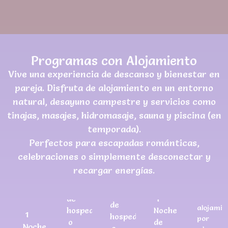
Programas con Alojamiento
Vive una experiencia de descanso y bienestar en
pareja. Disfruta de alojamiento en un entorno
natural, desayuno campestre y servicios como
tinajas, masajes, hidromasaje, sauna y piscina (en
temporada).
Perfectos para escapadas románticas,
1
celebraciones o simplemente desconectar y
Noche
recargar energías.
1
de
1
hospeda
Noche
Noche
o
de
1
de
alojamie
hospedaje
Noche
1
hospedaje
por
o
de
Noche